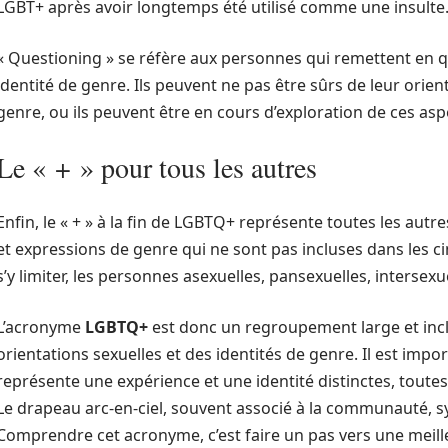
LGBT+ après avoir longtemps été utilisé comme une insulte
« Questioning » se réfère aux personnes qui remettent en qu
identité de genre. Ils peuvent ne pas être sûrs de leur orien
genre, ou ils peuvent être en cours d’exploration de ces aspe
Le « + » pour tous les autres
Enfin, le « + » à la fin de LGBTQ+ représente toutes les autr
et expressions de genre qui ne sont pas incluses dans les c
s’y limiter, les personnes asexuelles, pansexuelles, intersexu
L’acronyme
LGBTQ+
est donc un regroupement large et inclu
orientations sexuelles et des identités de genre. Il est im
représente une expérience et une identité distinctes, toutes
Le drapeau arc-en-ciel, souvent associé à la communauté, sym
Comprendre cet acronyme, c’est faire un pas vers une meill