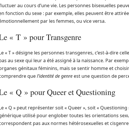
fluctuer au cours d’une vie. Les personnes bisexuelles peu
en fonction du sexe : par exemple, elles peuvent être attir
émotionnellement par les femmes, ou vice versa.
Le « T » pour Transgenre
Le « T » désigne les personnes transgenres, c’est-à-dire cel
pas au sexe qui leur a été assigné à la naissance. Par exem
organes génitaux féminins, mais se sentir homme et choisir de
comprendre que
l’identité de genre
est une question de perce
Le « Q » pour Queer et Questioning
Le « Q » peut représenter soit « Queer », soit « Questioning
générique utilisé pour englober toutes les orientations sexu
correspondent pas aux normes hétérosexuelles et cisgenres