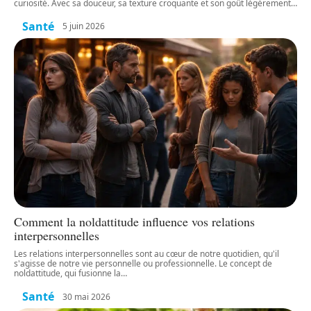
curiosité. Avec sa douceur, sa texture croquante et son goût légèrement
…
Santé
5 juin 2026
Comment la noldattitude influence vos relations
interpersonnelles
Les relations interpersonnelles sont au cœur de notre quotidien, qu'il
s'agisse de notre vie personnelle ou professionnelle. Le concept de
noldattitude, qui fusionne la
…
Santé
30 mai 2026