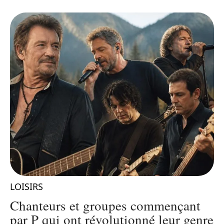
LOISIRS
L
Chanteurs et groupes commençant
par P qui ont révolutionné leur genre