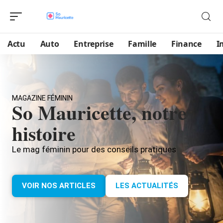
Actu
Auto
Entreprise
Famille
Finance
I
MAGAZINE FÉMININ
So Mauricette, notre
histoire
Le mag féminin pour des conseils pratiques
VOIR NOS ARTICLES
LES ACTUALITÉS