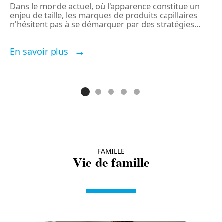
Dans le monde actuel, où l'apparence constitue un
enjeu de taille, les marques de produits capillaires
D
e
n'hésitent pas à se démarquer par des stratégies
…
e
a
é
En savoir plus
E
FAMILLE
Vie de famille