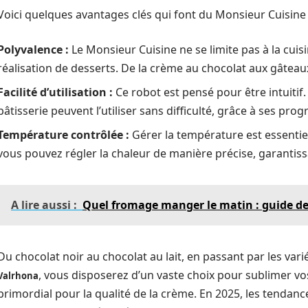
Voici quelques avantages clés qui font du Monsieur Cuisine u
Polyvalence :
Le Monsieur Cuisine ne se limite pas à la cuisi
réalisation de desserts. De la crème au chocolat aux gâteaux,
Facilité d’utilisation :
Ce robot est pensé pour être intuitif
pâtisserie peuvent l’utiliser sans difficulté, grâce à ses p
Température contrôlée :
Gérer la température est essentiel
vous pouvez régler la chaleur de manière précise, garantiss
A lire aussi :
Quel fromage manger le matin : guide de
Du chocolat noir au chocolat au lait, en passant par les var
, vous disposerez d’un vaste choix pour sublimer vos
Valrhona
primordial pour la qualité de la crème. En 2025, les tenda