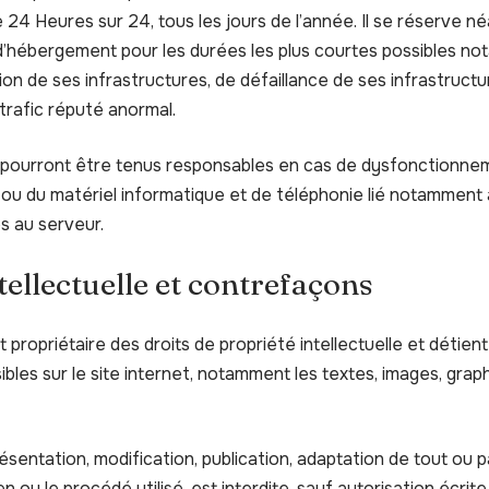
 24 Heures sur 24, tous les jours de l’année. Il se réserve né
 d’hébergement pour les durées les plus courtes possibles no
on de ses infrastructures, de défaillance de ses infrastructu
trafic réputé anormal.
e pourront être tenus responsables en cas de dysfonctionne
 ou du matériel informatique et de téléphonie lié notammen
s au serveur.
tellectuelle et contrefaçons
t propriétaire des droits de propriété intellectuelle et détient
bles sur le site internet, notamment les textes, images, graph
sentation, modification, publication, adaptation de tout ou 
en ou le procédé utilisé, est interdite, sauf autorisation écrite