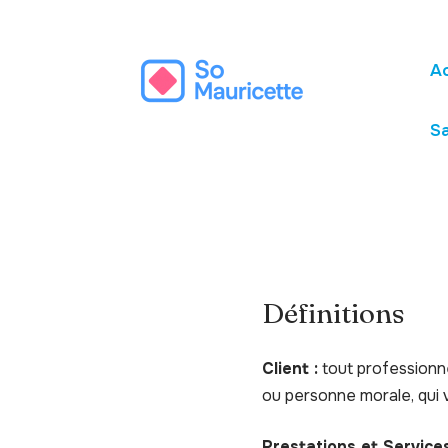
A
S
Définitions
Client :
tout professionne
ou personne morale, qui v
Prestations et Services