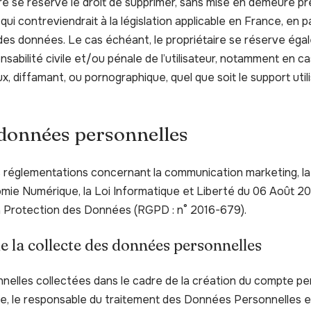
aire se réserve le droit de supprimer, sans mise en demeure pr
i contreviendrait à la législation applicable en France, en pa
 des données. Le cas échéant, le propriétaire se réserve égal
sabilité civile et/ou pénale de l’utilisateur, notamment en 
ux, diffamant, ou pornographique, quel que soit le support uti
 données personnelles
s réglementations concernant la communication marketing, la 
omie Numérique, la Loi Informatique et Liberté du 06 Août 20
a Protection des Données (RGPD : n° 2016-679).
e la collecte des données personnelles
elles collectées dans le cadre de la création du compte pers
ite, le responsable du traitement des Données Personnelles es