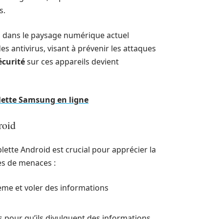
s.
oid dans le paysage numérique actuel
es antivirus, visant à prévenir les attaques
écurité
sur ces appareils devient
lette Samsung en ligne
roid
ette Android est crucial pour apprécier la
pes de menaces :
stème et voler des informations
s pour qu’ils divulguent des informations