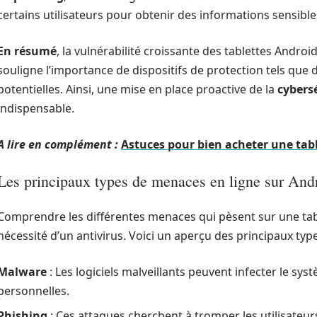
certains utilisateurs pour obtenir des informations sensible
En résumé
, la vulnérabilité croissante des tablettes Andr
souligne l’importance de dispositifs de protection tels que d
potentielles. Ainsi, une mise en place proactive de la
cybers
indispensable.
A lire en complément :
Astuces pour bien acheter une tab
Les principaux types de menaces en ligne sur And
Comprendre les différentes menaces qui pèsent sur une tabl
nécessité d’un antivirus. Voici un aperçu des principaux ty
Malware
: Les logiciels malveillants peuvent infecter le sy
personnelles.
Phishing
: Ces attaques cherchent à tromper les utilisateur