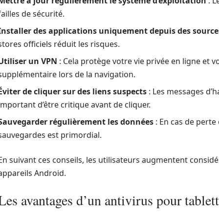
Mettre à jour régulièrement le système d’exploitation
: L
failles de sécurité.
Installer des applications uniquement depuis des sources
stores officiels réduit les risques.
Utiliser un VPN
: Cela protège votre vie privée en ligne et 
supplémentaire lors de la navigation.
Éviter de cliquer sur des liens suspects
: Les messages d’h
important d’être critique avant de cliquer.
Sauvegarder régulièrement les données
: En cas de perte
sauvegardes est primordial.
En suivant ces conseils, les utilisateurs augmentent considé
appareils Android.
Les avantages d’un antivirus pour tablet