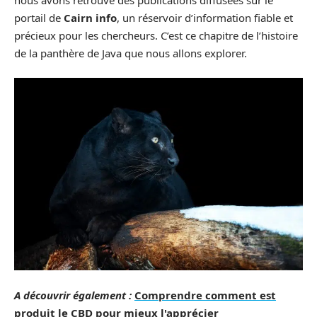
portail de
Cairn info
, un réservoir d’information fiable et
précieux pour les chercheurs. C’est ce chapitre de l’histoire
de la panthère de Java que nous allons explorer.
A découvrir également :
Comprendre comment est
produit le CBD pour mieux l'apprécier