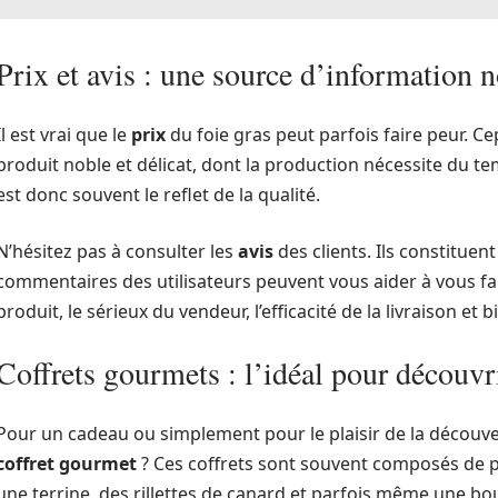
Prix et avis : une source d’information 
Il est vrai que le
prix
du foie gras peut parfois faire peur. Ce
produit noble et délicat, dont la production nécessite du tem
est donc souvent le reflet de la qualité.
N’hésitez pas à consulter les
avis
des clients. Ils constituen
commentaires des utilisateurs peuvent vous aider à vous fai
produit, le sérieux du vendeur, l’efficacité de la livraison et 
Coffrets gourmets : l’idéal pour découvri
Pour un cadeau ou simplement pour le plaisir de la découv
coffret gourmet
? Ces coffrets sont souvent composés de pl
une terrine, des rillettes de canard et parfois même une b