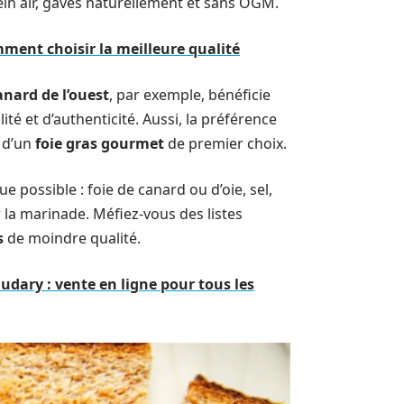
in air, gavés naturellement et sans OGM.
mment choisir la meilleure qualité
anard de l’ouest
, par exemple, bénéficie
é et d’authenticité. Aussi, la préférence
e d’un
foie gras gourmet
de premier choix.
e possible : foie de canard ou d’oie, sel,
 la marinade. Méfiez-vous des listes
s
de moindre qualité.
udary : vente en ligne pour tous les