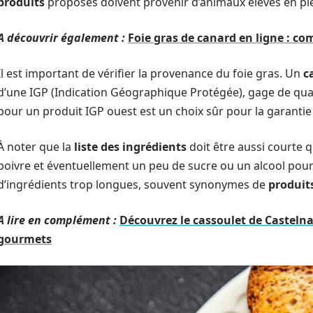
produits
proposés doivent provenir d’animaux élevés en ple
A découvrir également :
Foie gras de canard en ligne : co
Il est important de vérifier la provenance du foie gras. Un
c
d’une IGP (Indication Géographique Protégée), gage de qualit
pour un produit IGP ouest est un choix sûr pour la garanti
À noter que la
liste des ingrédients
doit être aussi courte qu
poivre et éventuellement un peu de sucre ou un alcool pour
d’ingrédients trop longues, souvent synonymes de
produit
A lire en complément :
Découvrez le cassoulet de Castelna
gourmets