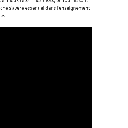
de mieux retenir les mots, en fournissant
oche s’avère essentiel dans l’enseignement
tes.