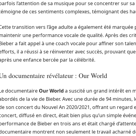
parfois l’attention de sa musique pour se concentrer sur s
témoigne de ces sentiments complexes, témoignant des haut
Cette transition vers l’âge adulte a également été marquée 
maintenir une performance vocale de qualité. Après des cr
Bieber a fait appel à une coach vocale pour affiner son tale
efforts, il a réussi à se réinventer avec succès, prouvant qu
après une enfance bercée par la célébrité.
Un documentaire révélateur : Our World
Le documentaire
Our World
a suscité un grand intérêt en 
abordés de la vie de Bieber. Avec une durée de 94 minutes, le f
de son concert du Nouvel An 2020/2021, offrant un regard ex
concert, diffusé en direct, était bien plus qu’un simple évén
performance de Bieber en trois ans et était chargé d’attent
documentaire montrent non seulement le travail acharné de