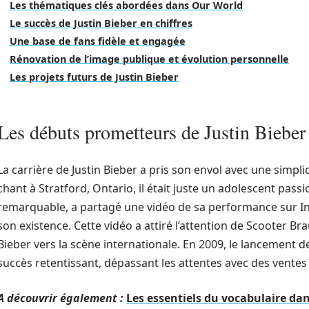
Les thématiques clés abordées dans Our World
Le succès de Justin Bieber en chiffres
Une base de fans fidèle et engagée
Rénovation de l’image publique et évolution personnelle
Les projets futurs de Justin Bieber
Les débuts prometteurs de Justin Bieber
La carrière de Justin Bieber a pris son envol avec une simpli
chant à Stratford, Ontario, il était juste un adolescent pass
remarquable, a partagé une vidéo de sa performance sur Int
son existence. Cette vidéo a attiré l’attention de Scooter B
Bieber vers la scène internationale. En 2009, le lancement
succès retentissant, dépassant les attentes avec des ventes 
A découvrir également :
Les essentiels du vocabulaire dan