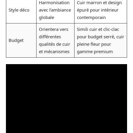
Harmonisation
Cuir marron et design
Style déco
avec l’ambiance
épuré pour intérieur
globale
contemporain
Orientera vers
Simili cuir et clic-clac
différentes
pour budget serré, cuir
Budget
qualités de cuir
pleine fleur pour
et mécanismes
gamme premium