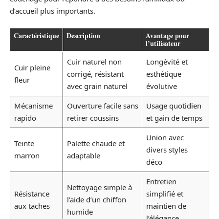
d’accueil plus importants.
Caractéristique
Description
Avantage pour
l’utilisateur
Cuir naturel non
Longévité et
Cuir pleine
corrigé, résistant
esthétique
fleur
avec grain naturel
évolutive
Mécanisme
Ouverture facile sans
Usage quotidien
rapido
retirer coussins
et gain de temps
Union avec
Teinte
Palette chaude et
divers styles
marron
adaptable
déco
Entretien
Nettoyage simple à
Résistance
simplifié et
l’aide d’un chiffon
aux taches
maintien de
humide
l’élégance