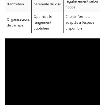
régulièrement selon
d’entretien
pérennité du cuir
notice
Optimise le
Choisir formats
Organisateurs
rangement
adaptés à l’espace
de canapé
quotidien
disponible