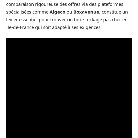
comparaison rigoureuse des offres via des plateformes
spécialisées comme
Algeco
ou
Boxavenue
, constitue un
levier essentiel pour trouver un box stockage pas cher en
Ile-de-France qui soit adapté à ses exigences.