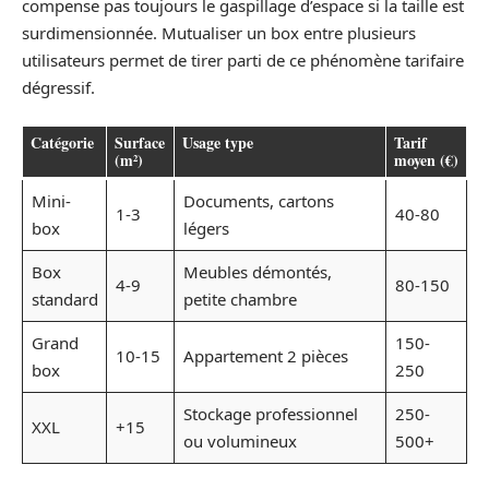
compense pas toujours le gaspillage d’espace si la taille est
surdimensionnée. Mutualiser un box entre plusieurs
utilisateurs permet de tirer parti de ce phénomène tarifaire
dégressif.
Catégorie
Surface
Usage type
Tarif
(m²)
moyen (€)
Mini-
Documents, cartons
1-3
40-80
box
légers
Box
Meubles démontés,
4-9
80-150
standard
petite chambre
Grand
150-
10-15
Appartement 2 pièces
box
250
Stockage professionnel
250-
XXL
+15
ou volumineux
500+