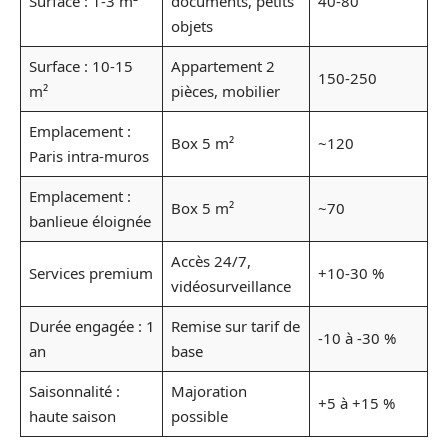
Surface : 1-3 m²
documents, petits
40-80
objets
Surface : 10-15
Appartement 2
150-250
m²
pièces, mobilier
Emplacement :
Box 5 m²
~120
Paris intra-muros
Emplacement :
Box 5 m²
~70
banlieue éloignée
Accès 24/7,
Services premium
+10-30 %
vidéosurveillance
Durée engagée : 1
Remise sur tarif de
-10 à -30 %
an
base
Saisonnalité :
Majoration
+5 à +15 %
haute saison
possible