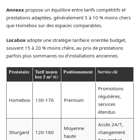
Annexx
propose un équilibre entre tarifs compétitifs et
prestations adaptées, généralement 5 à 10 % moins chers
que Homebox sur des espaces comparables.
Locabox
adopte une stratégie tarifaire orientée budget,
souvent 15 à 20 % moins chère, au prix de prestations
parfois plus sommaires ou d’installations anciennes.
Prestataire
Tarif moyen
Positionnement
Service clé
box 5 m² (€)
Promotions
régulières,
Homebox
130-170
Premium
services
étendus
Accès 24/7,
Moyenne
Shurgard
120-160
changement
haute
box gratuit