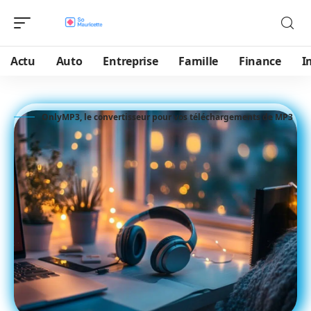
Actu
Auto
Entreprise
Famille
Finance
I
OnlyMP3, le convertisseur pour vos téléchargements de MP3