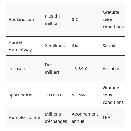
F
Gratuite
Plus d’1
d
Booking.com
0 €
selon
million
m
conditions
o
Abritel
O
2 millions
6%
Souple
HomeAway
p
O
Des
Locasun
15-39 €
Variable
v
milliers
Gratuite
Sportihome
10 000+
5-15%
sous
s
conditions
Millions
Abonnement
HomeExchange
N/A
d’échanges
annuel