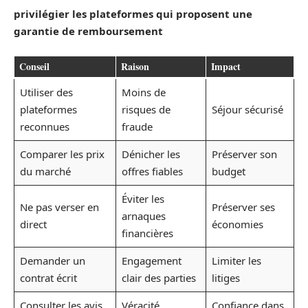
privilégier les plateformes qui proposent une
garantie de remboursement
Conseil
Raison
Impact
Utiliser des
Moins de
plateformes
risques de
Séjour sécurisé
reconnues
fraude
Comparer les prix
Dénicher les
Préserver son
du marché
offres fiables
budget
Éviter les
Ne pas verser en
Préserver ses
arnaques
direct
économies
financières
Demander un
Engagement
Limiter les
contrat écrit
clair des parties
litiges
Consulter les avis
Véracité
Confiance dans