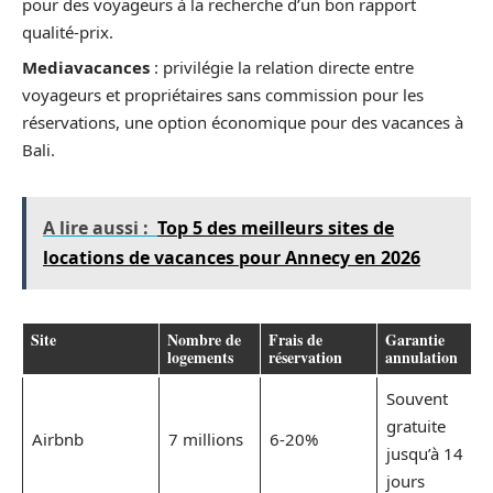
pour des voyageurs à la recherche d’un bon rapport
qualité-prix.
Mediavacances
: privilégie la relation directe entre
voyageurs et propriétaires sans commission pour les
réservations, une option économique pour des vacances à
Bali.
A lire aussi :
Top 5 des meilleurs sites de
locations de vacances pour Annecy en 2026
Site
Nombre de
Frais de
Garantie
P
logements
réservation
annulation
p
Souvent
gratuite
Airbnb
7 millions
6-20%
d
jusqu’à 14
a
jours