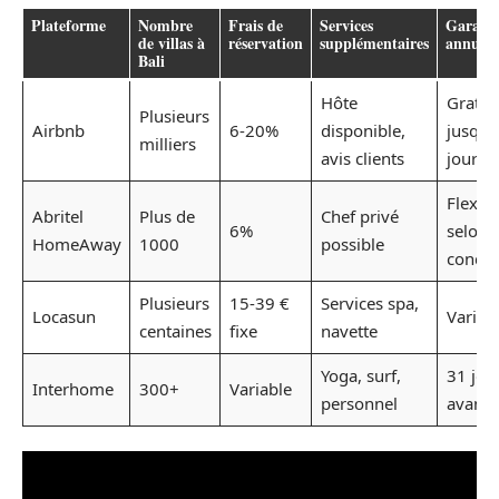
Plateforme
Nombre
Frais de
Services
Garanti
de villas à
réservation
supplémentaires
annulat
Bali
Hôte
Gratui
Plusieurs
Airbnb
6-20%
disponible,
jusqu’
milliers
avis clients
jours
Flexibl
Abritel
Plus de
Chef privé
6%
selon
HomeAway
1000
possible
condit
Plusieurs
15-39 €
Services spa,
Locasun
Variab
centaines
fixe
navette
Yoga, surf,
31 jou
Interhome
300+
Variable
personnel
avant