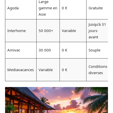
Large
S
Agoda
gamme en
0 €
Gratuite
A
Asie
P
Jusqu’à 31
Interhome
50 000+
Variable
jours
i
avant
B
Amivac
30 000
0 €
Souple
e
R
Conditions
Mediavacances
Variable
0 €
diverses