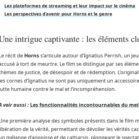
Les plateformes de streaming et leur impact sur le cinéma
Les perspectives d’avenir pour Horns et le genre
Une intrigue captivante : les éléments c
Le récit de
Horns
s’articule autour d’Ignatius Perrish, un je
accusé à tort de meurtre. Le film se distingue par ses élém
thèmes de justice, de désespoir et de rédemption. L’original
les cornes d’Ignatius ne sont pas uniquement un accessoire
lutte humaine contre le mal et l’incompréhension.
A voir aussi :
Les fonctionnalités incontournables du meil
Une première analyse des symboles présents dans le film m
libération de la vérité, permettant de dévoiler les vérités ca
un mélange d’angoisse et de catharsis, plongeant le spectat