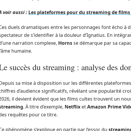
A voir aussi :
Les plateformes pour du streaming de films 
Ces duels dramatiques entre les personnages font écho à de
spectateur de s’identifier à la douleur d’Ignatius. En intég
d’une narration complexe,
Horns
se démarque par sa capaci
l’âme humaine.
Le succès du streaming : analyse des do
Depuis sa mise à disposition sur les différentes plateforme
chiffres d’audience significatifs, révélant une popularité cr
2026, il devient évident que les films cultes trouvent un no
streaming
. À titre d’exemple,
Netflix
et
Amazon Prime Vid
des requêtes pour ce titre.
Ce phénomène s’explique en partie par l’essor du
streamin