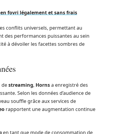
en fovri légalement et sans frais
s conflits universels, permettant au
rant des performances puissantes au sein
té à dévoiler les facettes sombres de
nnées
s de
streaming
,
Horns
a enregistré des
oissante. Selon les données d’audience de
uveau souffle grâce aux services de
eo
rapportent une augmentation continue
g
en tant que mode de consommation de