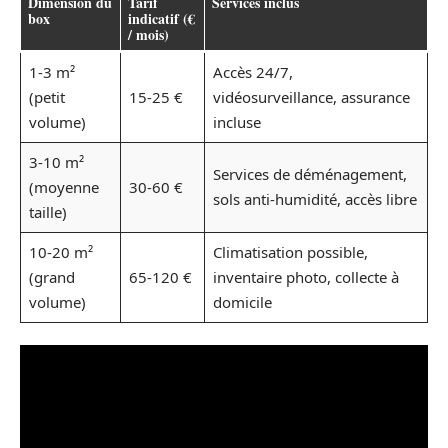
Dimension du
Tarif
Services inclus
box
indicatif (€
/ mois)
1-3 m²
Accès 24/7,
(petit
15-25 €
vidéosurveillance, assurance
volume)
incluse
3-10 m²
Services de déménagement,
(moyenne
30-60 €
sols anti-humidité, accès libre
taille)
10-20 m²
Climatisation possible,
(grand
65-120 €
inventaire photo, collecte à
volume)
domicile