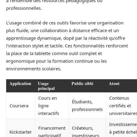
à l’ensemble des ressources pédagogiques ou
professionnelles.
L’usage combiné de ces outils favorise une organisation
plus fluide, une collaboration à distance efficace et un
apprentissage dynamique, dopé par la réactivité qu’offre
l’interaction stylet et tactile. Ces fonctionnalités renforcent
la place de la tablette comme outil complet et
ergonomique pour la formation continue ou les
environnements scolaires.
Application
Usage
Public ciblé
Atout
principal
Cours en
Contenus
Étudiants,
Coursera
ligne
certifiés et
professionnels
interactifs
universitaire
Investisseme
Financement
Créateurs,
Kickstarter
à petite échel
participatif
investisseurs