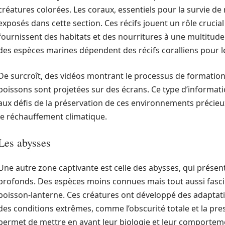
créatures colorées. Les coraux, essentiels pour la survie 
exposés dans cette section. Ces récifs jouent un rôle crucial
fournissent des habitats et des nourritures à une multitud
des espèces marines dépendent des récifs coralliens pour le
De surcroît, des vidéos montrant le processus de formation 
poissons sont projetées sur des écrans. Ce type d’information
aux défis de la préservation de ces environnements précieu
le réchauffement climatique.
Les abysses
Une autre zone captivante est celle des abysses, qui prése
profonds. Des espèces moins connues mais tout aussi fascin
poisson-lanterne. Ces créatures ont développé des adaptati
des conditions extrêmes, comme l’obscurité totale et la pr
permet de mettre en avant leur biologie et leur comportemen