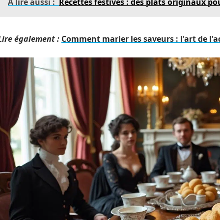
A lire aussi :
Recettes festives : des plats originaux po
Lire également :
Comment marier les saveurs : l'art de 