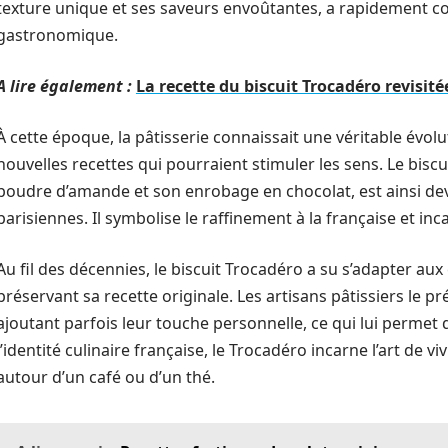
texture unique et ses saveurs envoûtantes, a rapidement co
gastronomique.
A lire également :
La recette du biscuit Trocadéro revisit
À cette époque, la pâtisserie connaissait une véritable évol
nouvelles recettes qui pourraient stimuler les sens. Le bisc
poudre d’amande et son enrobage en chocolat, est ainsi de
parisiennes. Il symbolise le raffinement à la française et inc
Au fil des décennies, le biscuit Trocadéro a su s’adapter a
préservant sa recette originale. Les artisans pâtissiers le p
ajoutant parfois leur touche personnelle, ce qui lui perme
l’identité culinaire française, le Trocadéro incarne l’art de vi
autour d’un café ou d’un thé.