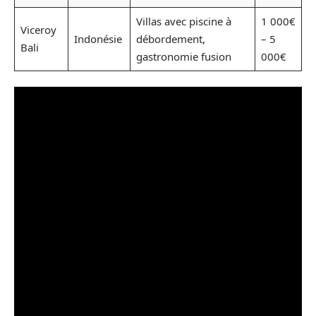
Villas avec piscine à
1 000€
Viceroy
Indonésie
débordement,
– 5
Bali
gastronomie fusion
000€