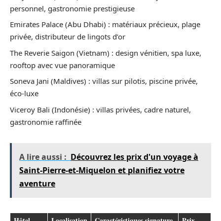
personnel, gastronomie prestigieuse
Emirates Palace (Abu Dhabi) : matériaux précieux, plage
privée, distributeur de lingots d’or
The Reverie Saigon (Vietnam) : design vénitien, spa luxe,
rooftop avec vue panoramique
Soneva Jani (Maldives) : villas sur pilotis, piscine privée,
éco-luxe
Viceroy Bali (Indonésie) : villas privées, cadre naturel,
gastronomie raffinée
A lire aussi :
Découvrez les prix d'un voyage à
Saint-Pierre-et-Miquelon et planifiez votre
aventure
Hôtel
Localisation
Caractéristiques signature
Prix