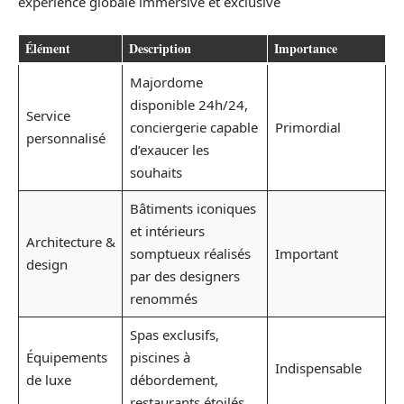
expérience globale immersive et exclusive
Élément
Description
Importance
Majordome
disponible 24h/24,
Service
conciergerie capable
Primordial
personnalisé
d’exaucer les
souhaits
Bâtiments iconiques
et intérieurs
Architecture &
somptueux réalisés
Important
design
par des designers
renommés
Spas exclusifs,
Équipements
piscines à
Indispensable
de luxe
débordement,
restaurants étoilés