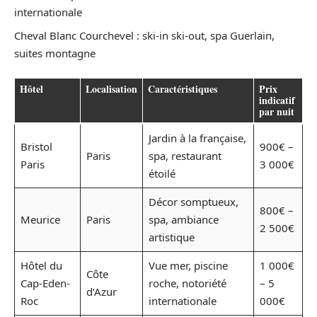
internationale
Cheval Blanc Courchevel : ski-in ski-out, spa Guerlain,
suites montagne
Hôtel
Localisation
Caractéristiques
Prix
indicatif
par nuit
Jardin à la française,
Bristol
900€ –
Paris
spa, restaurant
Paris
3 000€
étoilé
Décor somptueux,
800€ –
Meurice
Paris
spa, ambiance
2 500€
artistique
Hôtel du
Vue mer, piscine
1 000€
Côte
Cap-Eden-
roche, notoriété
– 5
d’Azur
Roc
internationale
000€