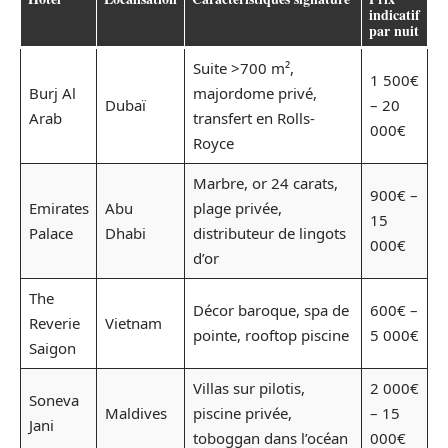
indicatif
par nuit
Suite >700 m²,
1 500€
Burj Al
majordome privé,
Dubaï
– 20
Arab
transfert en Rolls-
000€
Royce
Marbre, or 24 carats,
900€ –
Emirates
Abu
plage privée,
15
Palace
Dhabi
distributeur de lingots
000€
d’or
The
Décor baroque, spa de
600€ –
Reverie
Vietnam
pointe, rooftop piscine
5 000€
Saigon
Villas sur pilotis,
2 000€
Soneva
Maldives
piscine privée,
– 15
Jani
toboggan dans l’océan
000€