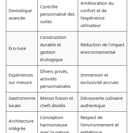
Amélioration du
Contrôle
Domotique
confort et de
personnalisé des
avancée
l’expérience
suites
utilisateur
Construction
durable et
Réduction de l’impact
Éco-luxe
gestion
environnemental
écologique
Dîners privés,
Expériences
Immersion et
activités
sur mesure
exclusivité accrues
personnalisées
Gastronomie
Menus fusion et
Découverte culinaire
locale
chefs étoilés
authentique
Conception
Respect de
Architecture
harmonieuse
l’environnement et
intégrée
avec la nature
esthétique