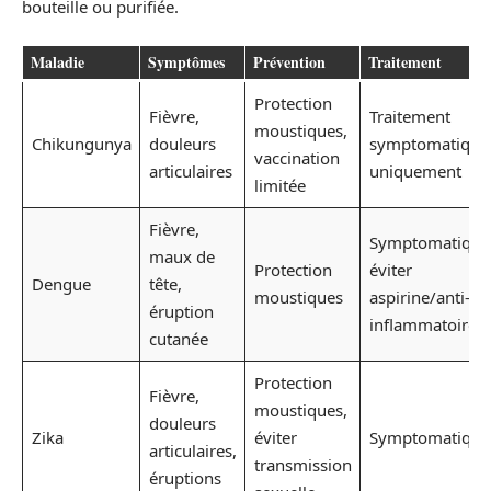
bouteille ou purifiée.
Maladie
Symptômes
Prévention
Traitement
Protection
Fièvre,
Traitement
moustiques,
Chikungunya
douleurs
symptomatique
vaccination
articulaires
uniquement
limitée
Fièvre,
Symptomatique
maux de
Protection
éviter
Dengue
tête,
moustiques
aspirine/anti-
éruption
inflammatoires
cutanée
Protection
Fièvre,
moustiques,
douleurs
Zika
éviter
Symptomatique
articulaires,
transmission
éruptions