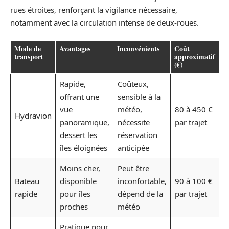
rues étroites, renforçant la vigilance nécessaire,
notamment avec la circulation intense de deux-roues.
Mode de
Avantages
Inconvénients
Coût
transport
approximatif
(€)
Rapide,
Coûteux,
offrant une
sensible à la
vue
météo,
80 à 450 €
Hydravion
panoramique,
nécessite
par trajet
dessert les
réservation
îles éloignées
anticipée
Moins cher,
Peut être
Bateau
disponible
inconfortable,
90 à 100 €
rapide
pour îles
dépend de la
par trajet
proches
météo
Pratique pour