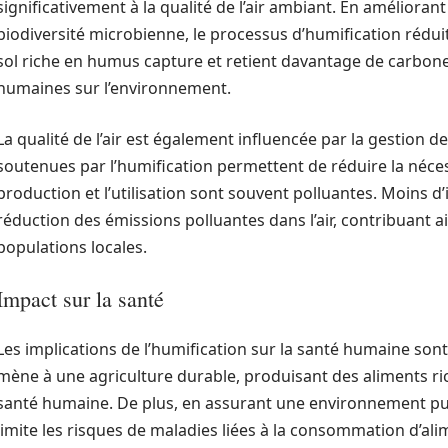
significativement à la qualité de l’air ambiant. En améliorant
biodiversité microbienne, le processus d’humification réduit
sol riche en humus capture et retient davantage de carbone, 
humaines sur l’environnement.
La qualité de l’air est également influencée par la gestion d
soutenues par l’humification permettent de réduire la néces
production et l’utilisation sont souvent polluantes. Moins d
réduction des émissions polluantes dans l’air, contribuant ai
populations locales.
Impact sur la santé
Les implications de l’humification sur la santé humaine son
mène à une agriculture durable, produisant des aliments ri
santé humaine. De plus, en assurant une environnement pur
limite les risques de maladies liées à la consommation d’al