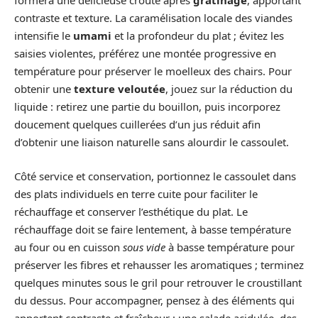
formera une délicieuse croûte après
gratinage
, apportant
contraste et texture. La caramélisation locale des viandes
intensifie le
umami
et la profondeur du plat ; évitez les
saisies violentes, préférez une montée progressive en
température pour préserver le moelleux des chairs. Pour
obtenir une
texture veloutée
, jouez sur la réduction du
liquide : retirez une partie du bouillon, puis incorporez
doucement quelques cuillerées d’un jus réduit afin
d’obtenir une liaison naturelle sans alourdir le cassoulet.
Côté service et conservation, portionnez le cassoulet dans
des plats individuels en terre cuite pour faciliter le
réchauffage et conserver l’esthétique du plat. Le
réchauffage doit se faire lentement, à basse température
au four ou en cuisson
sous vide
à basse température pour
préserver les fibres et rehausser les aromatiques ; terminez
quelques minutes sous le gril pour retrouver le croustillant
du dessus. Pour accompagner, pensez à des éléments qui
apportent contraste et fraîcheur : une salade acidulée, des