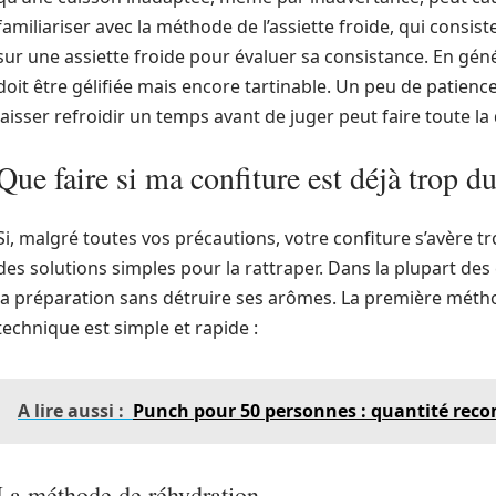
familiariser avec la méthode de l’assiette froide, qui consis
sur une assiette froide pour évaluer sa consistance. En gén
doit être gélifiée mais encore tartinable. Un peu de patienc
laisser refroidir un temps avant de juger peut faire toute la 
Que faire si ma confiture est déjà trop du
Si, malgré toutes vos précautions, votre confiture s’avère tr
des solutions simples pour la rattraper. Dans la plupart des 
la préparation sans détruire ses arômes. La première méthod
technique est simple et rapide :
A lire aussi :
Punch pour 50 personnes : quantité reco
La méthode de réhydration