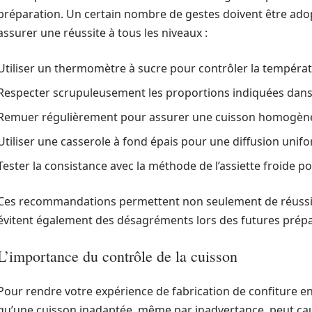
préparation. Un certain nombre de gestes doivent être adopté
assurer une réussite à tous les niveaux :
Utiliser un thermomètre à sucre pour contrôler la températ
Respecter scrupuleusement les proportions indiquées dans 
Remuer régulièrement pour assurer une cuisson homogèn
Utiliser une casserole à fond épais pour une diffusion unifo
Tester la consistance avec la méthode de l’assiette froide pou
Ces recommandations permettent non seulement de réussir 
évitent également des désagréments lors des futures prépa
L’importance du contrôle de la cuisson
Pour rendre votre expérience de fabrication de confiture enco
qu’une cuisson inadaptée, même par inadvertance, peut caus